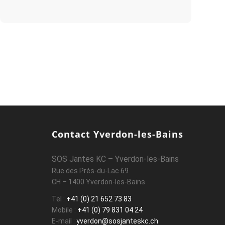
Contact Yverdon-les-Bains
SOS Jantes KC – Yverdon-les-Bains
Rue des Prés-du-Lac 69
CH – 1400 Yverdon-les-Bains
Tel :
+41 (0) 21 652 73 83
Mobile :
+41 (0) 79 831 04 24
E-mail :
yverdon@sosjanteskc.ch