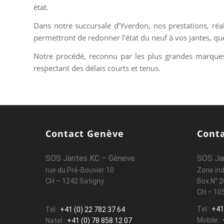
état.
Dans notre succursale d’Yverdon, nos prestations, réa
permettront de redonner l’état du neuf à vos jantes, quel
Notre procédé, reconnu par les plus grandes marques
respectant des délais courts et tenus.
Contact Genève
Cont
SOS Jantes KC – Gèneve
SOS Ja
rue du Pré-Bouvier 10
Zone ind
CH – 1242 Satigny
Box N° 2
CH – 10
Tel :
+41
Tél :
+41 (0) 22 782 37 64
Mobile :
Natel :
+41 (0) 78 858 12 07