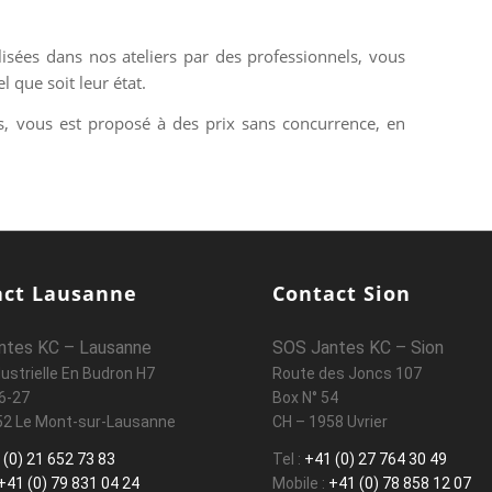
lisées dans nos ateliers par des professionnels, vous
 que soit leur état.
, vous est proposé à des prix sans concurrence, en
act Lausanne
Contact Sion
ntes KC – Lausanne
SOS Jantes KC – Sion
ustrielle En Budron H7
Route des Joncs 107
6-27
Box N° 54
52 Le Mont-sur-Lausanne
CH – 1958 Uvrier
 (0) 21 652 73 83
Tel :
+41 (0) 27 764 30 49
+41 (0) 79 831 04 24
Mobile :
+41 (0) 78 858 12 07