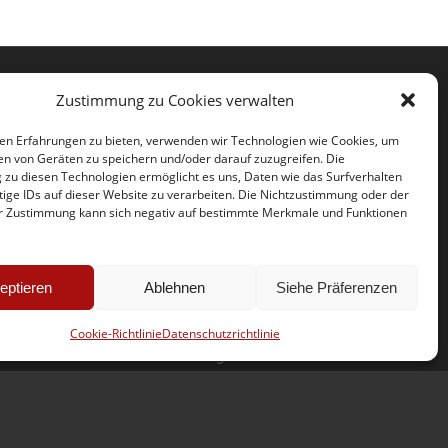
Zustimmung zu Cookies verwalten
Kontakt Yverdon-les-Bains
en Erfahrungen zu bieten, verwenden wir Technologien wie Cookies, um
SOS Jantes KC – Yverdon-les-Bains
en von Geräten zu speichern und/oder darauf zuzugreifen. Die
Rue des Prés-du-Lac 69
zu diesen Technologien ermöglicht es uns, Daten wie das Surfverhalten
tige IDs auf dieser Website zu verarbeiten. Die Nichtzustimmung oder der
CH – 1400 Yverdon-les-Bains
r Zustimmung kann sich negativ auf bestimmte Merkmale und Funktionen
Telefon :
+41 (0) 21 652 73 83
Mobil :
+41 (0) 79 831 04 24
E-mail :
yverdon@sosjanteskc.ch
eptieren
Ablehnen
Siehe Präferenzen
Öffnungszeit
Cookie-Richtlinie
Datenschutzrichtlinie
Montag – Freitag
nach Vereinbarung