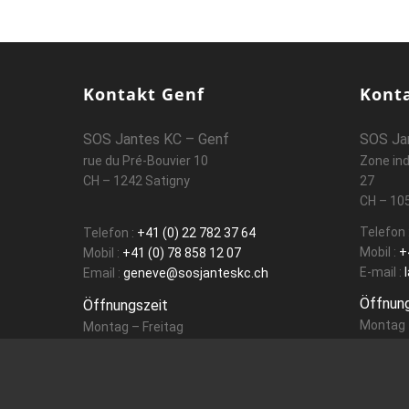
Kontakt Genf
Kont
SOS Jantes KC – Genf
SOS Ja
rue du Pré-Bouvier 10
Zone ind
CH – 1242 Satigny
27
CH – 10
Telefon 
Telefon :
+41 (0) 22 782 37 64
Mobil :
+
Mobil :
+41 (0) 78 858 12 07
E-mail :
l
Email :
geneve@sosjanteskc.ch
Öffnung
Öffnungszeit
Montag 
Montag – Freitag
Nach Ve
07:30 – 12:00
13:30 – 18:00
Samstag
08:00 – 12:00