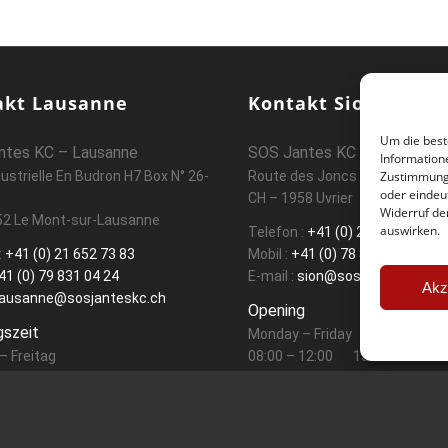
akt Lausanne
Kontakt Sion
Um die best
ntes KC – Lausanne
SOS Jantes KC – Sion
Information
ustrielle En Budron H7 Box N° 26-
Route des Joncs 107 Box N° 54
Zustimmung 
oder eindeu
CH – 1958 Uvrier
Widerruf de
52 Le Mont-sur-Lausanne
auswirken.
Telefon :
+41 (0) 27 764 30 49
:
+41 (0) 21 652 73 83
Mobil :
+41 (0) 78 858 12 07
41 (0) 79 831 04 24
E-mail :
sion@sosjanteskc.ch
Akz
ausanne@sosjanteskc.ch
Opening
szeit
Monday – Friday
– Freitag
08:00 – 12:00
13:00 – 17:30
reinbarung