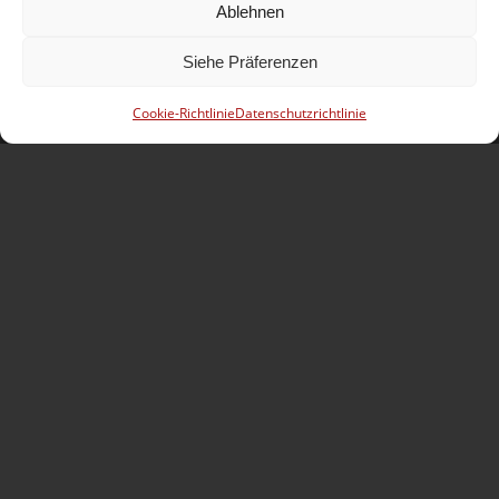
Ablehnen
07:30 – 12:00
13:30 – 18:00
Samstag
Siehe Präferenzen
08:00 – 12:00
Cookie-Richtlinie
Datenschutzrichtlinie
Kontakt Lausanne
SOS Jantes KC – Lausanne
Zone industrielle En Budron H7 Box N° 26-27
CH – 1052 Le Mont-sur-Lausanne
Telefon :
+41 (0) 21 652 73 83
Mobil :
+41 (0) 79 831 04 24
E-mail :
lausanne@sosjanteskc.ch
Öffnungszeit
Montag – Freitag
Nach Vereinbarung