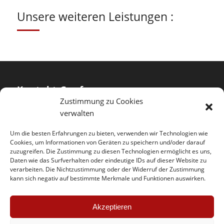
Unsere weiteren Leistungen :
Kontakt Genf
Zustimmung zu Cookies
verwalten
SOS Jantes KC – Genf
rue du Pré-Bouvier 10
Um die besten Erfahrungen zu bieten, verwenden wir Technologien wie
CH – 1242 Satigny
Cookies, um Informationen von Geräten zu speichern und/oder darauf
zuzugreifen. Die Zustimmung zu diesen Technologien ermöglicht es uns,
Daten wie das Surfverhalten oder eindeutige IDs auf dieser Website zu
Telefon :
+41 (0) 22 782 37 64
verarbeiten. Die Nichtzustimmung oder der Widerruf der Zustimmung
Mobil :
+41 (0) 78 858 12 07
kann sich negativ auf bestimmte Merkmale und Funktionen auswirken.
Email :
geneve@sosjanteskc.ch
Öffnungszeit
Akzeptieren
Montag – Freitag