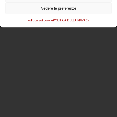
Sabato
Vedere le preferenze
08:00 – 12:00
Politica sui cookie
POLITICA DELLA PRIVACY
Contatto Losanna
SOS Jantes KC – Losanna
Zone industrielle En Budron H7 Box N° 26-27
CH – 1052 Le Mont-sur-Lausanne
Tel :
+41 (0) 21 652 73 83
Cellulare :
+41 (0) 79 831 04 24
E-mail :
lausanne@sosjanteskc.ch
Orari di apertura
Lunedì – venerdì
Solo su appuntamento