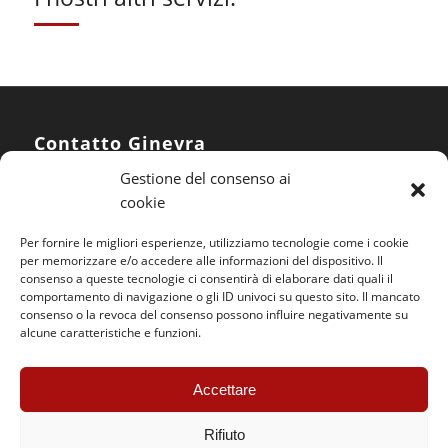
Contatto Ginevra
Gestione del consenso ai
SOS Jantes KC – Ginevra
cookie
rue du Pré-Bouvier 10
CH – 1242 Satigny
Per fornire le migliori esperienze, utilizziamo tecnologie come i cookie
per memorizzare e/o accedere alle informazioni del dispositivo. Il
consenso a queste tecnologie ci consentirà di elaborare dati quali il
Tel :
+41 (0) 22 782 37 64
comportamento di navigazione o gli ID univoci su questo sito. Il mancato
consenso o la revoca del consenso possono influire negativamente su
Cellulare :
+41 (0) 78 858 12 07
alcune caratteristiche e funzioni.
Email :
geneve@sosjanteskc.ch
Orari di apertura
Accettare
Lunedì – venerdì
Rifiuto
07:30 – 12:00
13:30 – 18:00