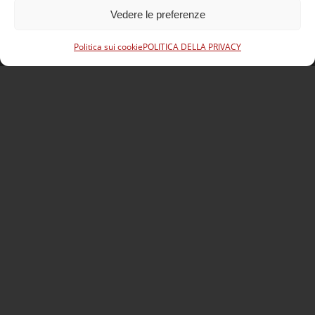
Cellulare :
+41 (0) 78 858 12 07
Vedere le preferenze
E-mail :
sion@sosjanteskc.ch
Orari di apertura
Politica sui cookie
POLITICA DELLA PRIVACY
Lunedì – Venerdì
08:00 – 12:00
13:00 – 17:30
Contatto Yverdon-les-Bains
SOS Jantes KC – Yverdon-les-Bains
Rue des Prés-du-Lac 69
CH – 1400 Yverdon-les-Bains
Tel :
+41 (0) 21 652 73 83
Cellulare :
+41 (0) 79 831 04 24