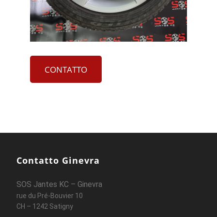
CONTATTO
Contatto Ginevra
SOS Jantes KC – Ginevra
rue du Pré-Bouvier 10
CH – 1242 Satigny