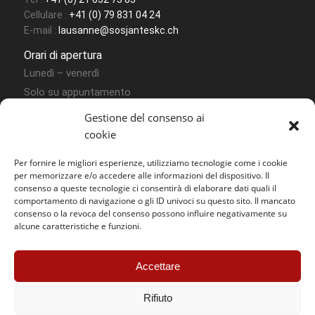
Cellulare :
+41 (0) 79 831 04 24
E-mail :
lausanne@sosjanteskc.ch
Orari di apertura
Lunedì – venerdì
Solo su appuntamento
Gestione del consenso ai
cookie
Per fornire le migliori esperienze, utilizziamo tecnologie come i cookie
per memorizzare e/o accedere alle informazioni del dispositivo. Il
consenso a queste tecnologie ci consentirà di elaborare dati quali il
comportamento di navigazione o gli ID univoci su questo sito. Il mancato
Contatto Sion
consenso o la revoca del consenso possono influire negativamente su
alcune caratteristiche e funzioni.
SOS Jantes KC – Sion
Accettare
Route des Joncs 107 Box N° 54
CH – 1958 Uvrier
Rifiuto
Tel. :
+41 (0) 27 764 30 49