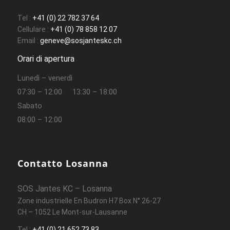
Tel :
+41 (0) 22 782 37 64
Cellulare :
+41 (0) 78 858 12 07
Email :
geneve@sosjanteskc.ch
Orari di apertura
Lunedì – venerdì
07:30 – 12:00
13:30 – 18:00
Sabato
08:00 – 12:00
Contatto Losanna
SOS Jantes KC – Losanna
Zone industrielle En Budron H7 Box N° 26-27
CH – 1052 Le Mont-sur-Lausanne
Tel :
+41 (0) 21 652 73 83