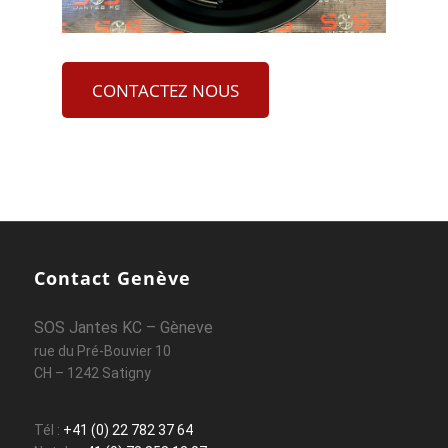
CONTACTEZ NOUS
Contact Genève
SOS Jantes KC – Gèneve
rue du Pré-Bouvier 10
CH – 1242 Satigny
Tél :
+41 (0) 22 782 37 64