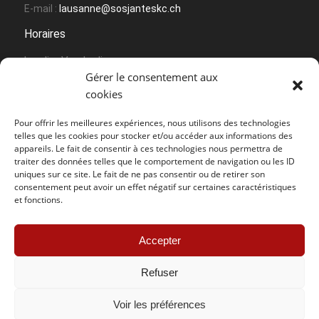
E-mail :
lausanne@sosjanteskc.ch
Horaires
Lundi – Vendredi
Gérer le consentement aux
Sur rendez-vous
cookies
Pour offrir les meilleures expériences, nous utilisons des technologies
telles que les cookies pour stocker et/ou accéder aux informations des
appareils. Le fait de consentir à ces technologies nous permettra de
traiter des données telles que le comportement de navigation ou les ID
uniques sur ce site. Le fait de ne pas consentir ou de retirer son
Contact Sion
consentement peut avoir un effet négatif sur certaines caractéristiques
et fonctions.
SOS Jantes KC – Sion
Route des Joncs 107
Accepter
Box N° 54
CH – 1958 Uvrier
Refuser
Tel :
+41 (0) 27 764 30 49
Mobile :
+41 (0) 78 858 12 07
Voir les préférences
E-mail :
sion@sosjanteskc.ch